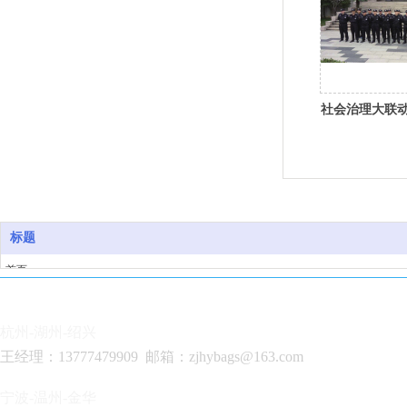
社会治理大联
标题
首页
关于我们
资质荣誉
杭州-湖州-绍兴
服务项目
王经理
：13777479909 邮箱：zjhybags@163.com
案例展示
新闻动态
宁波-温州-金华